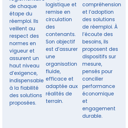
logistique et
compréhension
de chaque
remise en
et l’adoption
étape du
circulation
des solutions
réemploi. Ils
des
de réemploi. À
veillent au
contenants.
l’écoute des
respect des
Son objectif
besoins, ils
normes en
est d’assurer
proposent des
vigueur et
une
dispositifs sur
assurent un
organisation
mesure,
haut niveau
fluide,
pensés pour
d’exigence,
efficace et
concilier
indispensable
adaptée aux
performance
à la fiabilité
réalités de
économique
des solutions
terrain.
et
proposées.
engagement
durable.