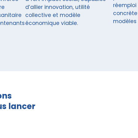
réemploi 
re
d’allier innovation, utilité
concrète 
sanitaire
collective et modèle
modèles 
ontenants
économique viable.
ions
us lancer