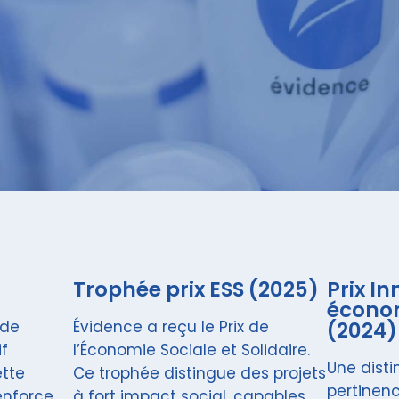
Trophée prix ESS (2025)
Prix In
économ
 de
Évidence a reçu le Prix de
(2024)
if
l’Économie Sociale et Solidaire.
Une disti
ette
Ce trophée distingue des projets
pertinenc
enforce
à fort impact social, capables